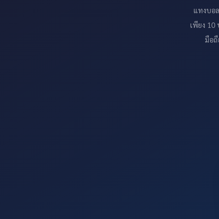
แทงบอลอ
เพียง 10 
มือถ