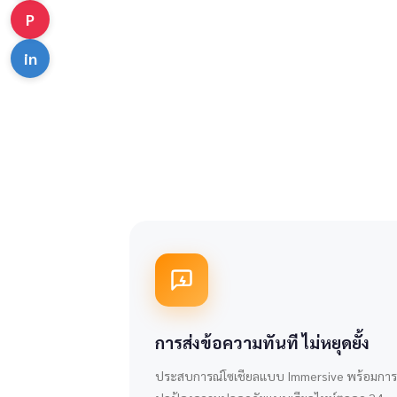
P
in
การส่งข้อความทันที ไม่หยุดยั้ง
ประสบการณ์โซเชียลแบบ Immersive พร้อมการ