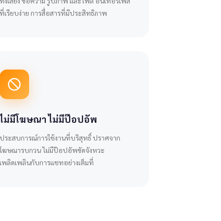
ทั้งเสียง ข้อความ รูปภาพ และไฟล์ อินเทอร์เฟส
ที่เรียบง่าย การสื่อสารที่มีประสิทธิภาพ
ไม่มีโฆษณา ไม่มีป๊อปอัพ
ประสบการณ์การใช้งานที่บริสุทธิ์ ปราศจาก
โฆษณารบกวน ไม่มีป๊อปอัพขัดจังหวะ
เพลิดเพลินกับการแชทอย่างเต็มที่