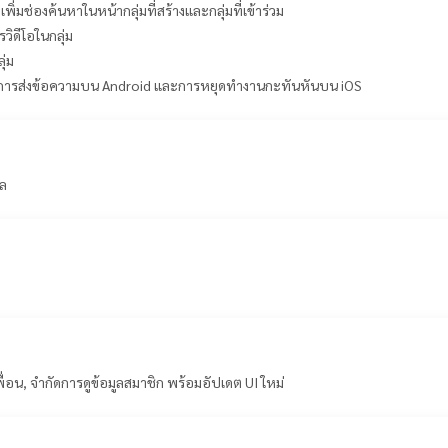
พิ่มช่องค้นหาในหน้ากลุ่มที่สร้างและกลุ่มที่เข้าร่วม
วิดีโอในกลุ่ม
ุ่ม
าดการส่งข้อความบน Android และการหยุดทำงานกะทันหันบน iOS
มล
ิ่มเพื่อน, จำกัดการดูข้อมูลสมาชิก พร้อมอัปเดต UI ใหม่