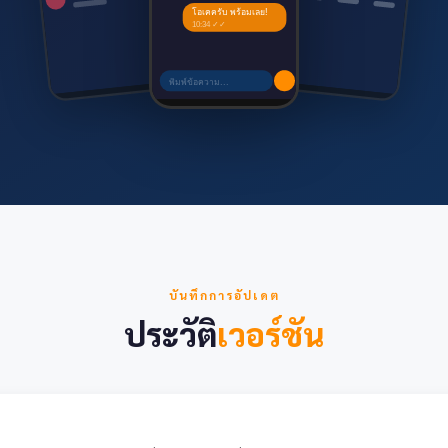
โอเคครับ พร้อมเลย!
10:34 ✓✓
พิมพ์ข้อความ...
บันทึกการอัปเดต
ประวัติ
เวอร์ชัน