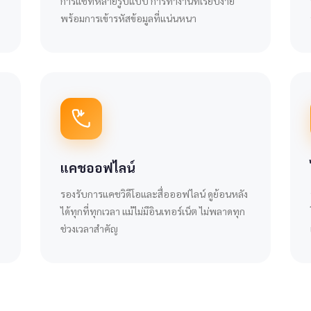
การแชทหลายรูปแบบ การทำงานที่เรียบง่าย
พร้อมการเข้ารหัสข้อมูลที่แน่นหนา
แคชออฟไลน์
รองรับการแคชวิดีโอและสื่อออฟไลน์ ดูย้อนหลัง
ได้ทุกที่ทุกเวลา แม้ไม่มีอินเทอร์เน็ต ไม่พลาดทุก
ช่วงเวลาสำคัญ