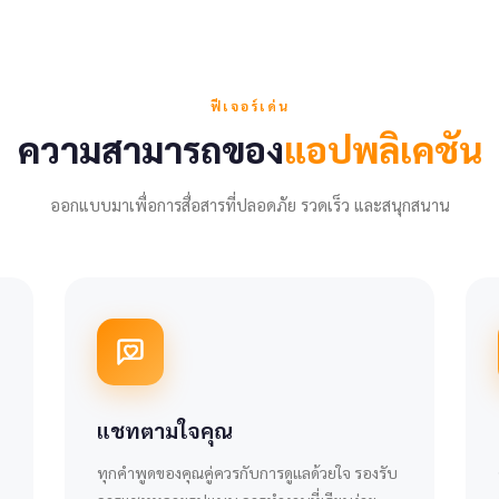
ฟีเจอร์เด่น
ความสามารถของ
แอปพลิเคชัน
ออกแบบมาเพื่อการสื่อสารที่ปลอดภัย รวดเร็ว และสนุกสนาน
แชทตามใจคุณ
ทุกคำพูดของคุณคู่ควรกับการดูแลด้วยใจ รองรับ