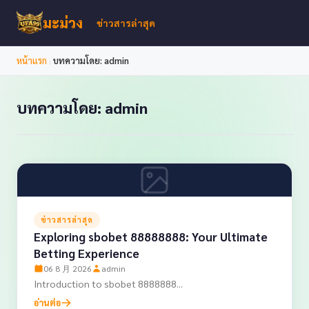
มะม่วง
ข่าวสารล่าสุด
›
หน้าแรก
บทความโดย: admin
บทความโดย: admin
ข่าวสารล่าสุด
Exploring sbobet 88888888: Your Ultimate
Betting Experience
06 8 月 2026
admin
Introduction to sbobet 8888888...
อ่านต่อ