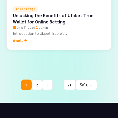
ข่าวสารล่าสุด
Unlocking the Benefits of Ufabet True
Wallet for Online Betting
04 8 月 2026
admin
Introduction to Ufabet True Wa...
อ่านต่อ
การนำ
1
2
3
…
21
ถัดไป →
ทาง
หน้า