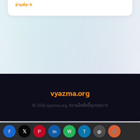
อ่านต่อ
vyazma.org
© 2026 vyazma.org. สงวนลิขสิทธิ์ทุกประการ
f
𝕏
P
in
W
T
@