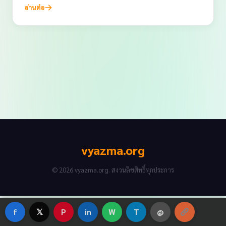
อ่านต่อ
vyazma.org
© 2026 vyazma.org. สงวนลิขสิทธิ์ทุกประการ
f
𝕏
P
in
W
T
@