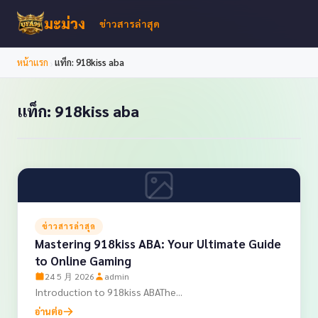
มะม่วง
ข่าวสารล่าสุด
›
หน้าแรก
แท็ก: 918kiss aba
แท็ก: 918kiss aba
ข่าวสารล่าสุด
Mastering 918kiss ABA: Your Ultimate Guide
to Online Gaming
24 5 月 2026
admin
Introduction to 918kiss ABAThe...
อ่านต่อ