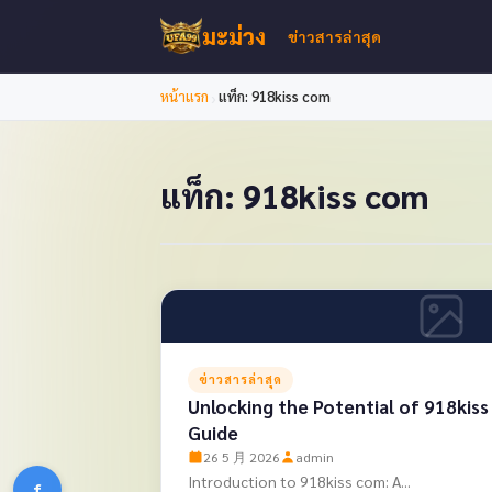
มะม่วง
ข่าวสารล่าสุด
›
หน้าแรก
แท็ก: 918kiss com
แท็ก: 918kiss com
ข่าวสารล่าสุด
Unlocking the Potential of 918kis
Guide
26 5 月 2026
admin
Introduction to 918kiss com: A...
f