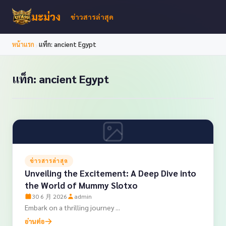
มะม่วง
ข่าวสารล่าสุด
›
หน้าแรก
แท็ก: ancient Egypt
แท็ก: ancient Egypt
ข่าวสารล่าสุด
Unveiling the Excitement: A Deep Dive into
the World of Mummy Slotxo
30 6 月 2026
admin
Embark on a thrilling journey ...
อ่านต่อ