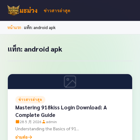
มะม่วง
ข่าวสารล่าสุด
›
หน้าแรก
แท็ก: android apk
แท็ก: android apk
ข่าวสารล่าสุด
Mastering 918kiss Login Download: A
Complete Guide
28 5 月 2026
admin
Understanding the Basics of 91...
อ่านต่อ