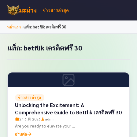
มะม่วง
ข่าวสารล่าสุด
›
หน้าแรก
แท็ก: betflik เครดิตฟรี 30
แท็ก: betflik เครดิตฟรี 30
ข่าวสารล่าสุด
Unlocking the Excitement: A
Comprehensive Guide to Betflik เครดิตฟรี 30
24 6 月 2026
admin
Are you ready to elevate your ...
อ่านต่อ