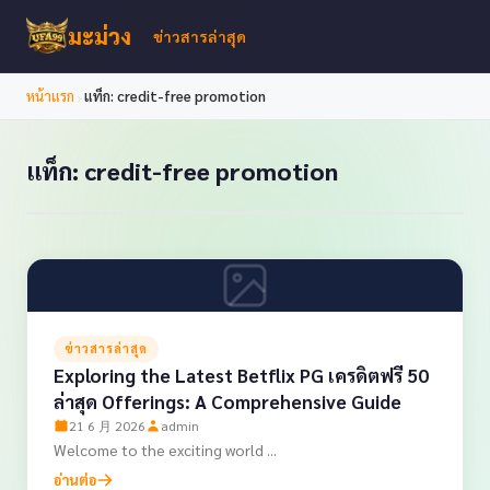
มะม่วง
ข่าวสารล่าสุด
›
หน้าแรก
แท็ก: credit-free promotion
แท็ก: credit-free promotion
ข่าวสารล่าสุด
Exploring the Latest Betflix PG เครดิตฟรี 50
ล่าสุด Offerings: A Comprehensive Guide
21 6 月 2026
admin
Welcome to the exciting world ...
อ่านต่อ