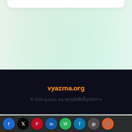
vyazma.org
© 2026 vyazma.org. สงวนลิขสิทธิ์ทุกประการ
f
𝕏
P
in
W
T
@