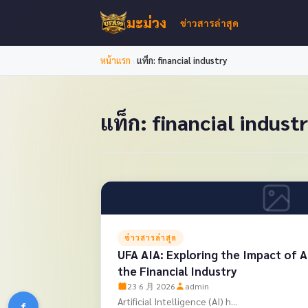
มะม่วง
ข่าวสารล่าสุด
›
หน้าแรก
แท็ก: financial industry
แท็ก: financial indust
ข่าวสารล่าสุด
UFA AIA: Exploring the Impact of Art
the Financial Industry
23 6 月 2026
admin
Artificial Intelligence (AI) h...
f