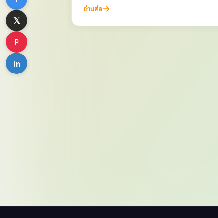
อ่านต่อ
𝕏
P
in