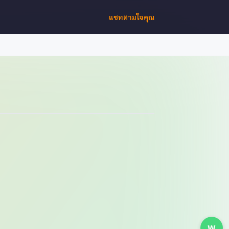
แชทตามใจคุณ
W