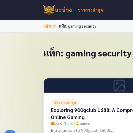
มะม่วง
ข่าวสารล่าสุด
›
หน้าแรก
แท็ก: gaming security
แท็ก: gaming security
ข่าวสารล่าสุด
Exploring 900gclub 1688: A Compr
Online Gaming
23 5 月 2026
admin
Introduction to 900gclub 1688I...