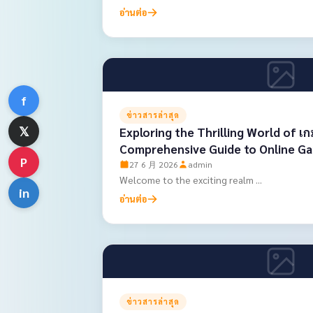
อ่านต่อ
f
ข่าวสารล่าสุด
𝕏
Exploring the Thrilling World of เก
Comprehensive Guide to Online G
P
27 6 月 2026
admin
Welcome to the exciting realm ...
in
อ่านต่อ
ข่าวสารล่าสุด