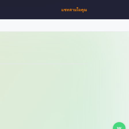
แชทตามใจคุณ
W