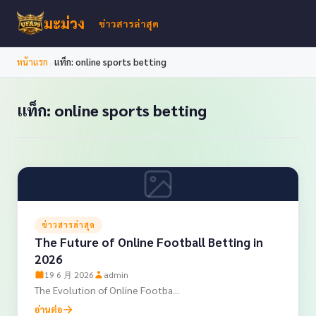
มะม่วง
ข่าวสารล่าสุด
›
หน้าแรก
แท็ก: online sports betting
แท็ก: online sports betting
ข่าวสารล่าสุด
The Future of Online Football Betting in
2026
19 6 月 2026
admin
The Evolution of Online Footba...
อ่านต่อ