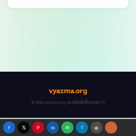
vyazma.org
© 2026 vyazma.org. สงวนลิขสิทธิ์ทุกประการ
f
𝕏
P
in
W
T
@