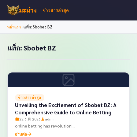
มะม่วง
ข่าวสารล่าสุด
›
หน้าแรก
แท็ก: Sbobet BZ
แท็ก: Sbobet BZ
ข่าวสารล่าสุด
Unveiling the Excitement of Sbobet BZ: A
Comprehensive Guide to Online Betting
22 6 月 2026
admin
online betting has revolutioni...
อ่านต่อ