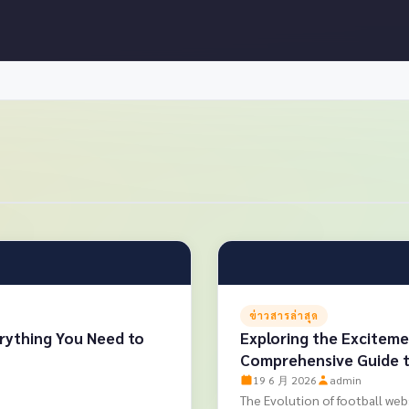
ข่าวสารล่าสุด
erything You Need to
Exploring the Exciteme
Comprehensive Guide t
19 6 月 2026
admin
The Evolution of football webs