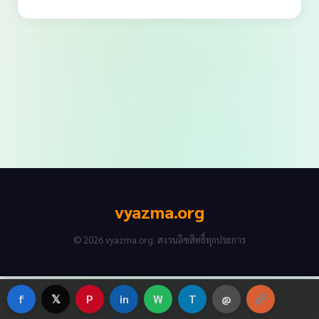
vyazma.org
© 2026 vyazma.org. สงวนลิขสิทธิ์ทุกประการ
f
𝕏
P
in
W
T
@