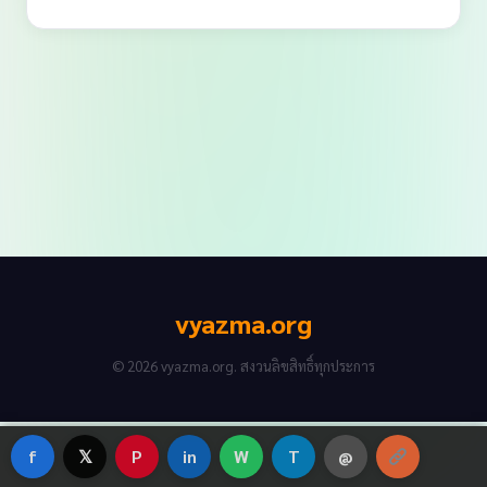
vyazma.org
© 2026 vyazma.org. สงวนลิขสิทธิ์ทุกประการ
f
𝕏
P
in
W
T
@