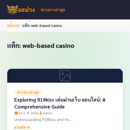
มะม่วง
ข่าวสารล่าสุด
›
หน้าแรก
แท็ก: web-based casino
แท็ก: web-based casino
ข่าวสารล่าสุด
Exploring 918kiss เล่นผ่านเว็บ ออนไลน์: A
Comprehensive Guide
03 6 月 2026
admin
Understanding 918kiss and Its ...
อ่านต่อ