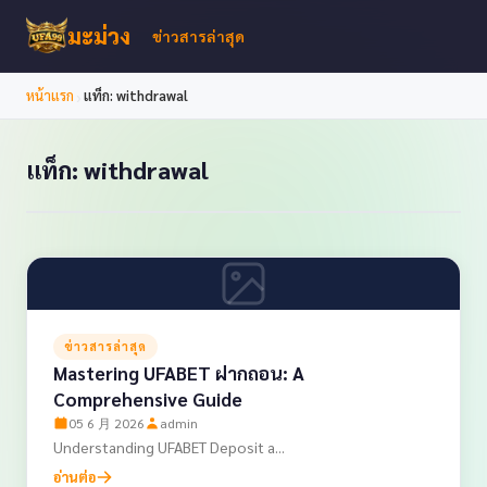
มะม่วง
ข่าวสารล่าสุด
›
หน้าแรก
แท็ก: withdrawal
แท็ก: withdrawal
ข่าวสารล่าสุด
Mastering UFABET ฝากถอน: A
Comprehensive Guide
05 6 月 2026
admin
Understanding UFABET Deposit a...
อ่านต่อ