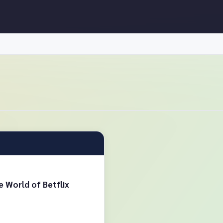
e World of Betflix