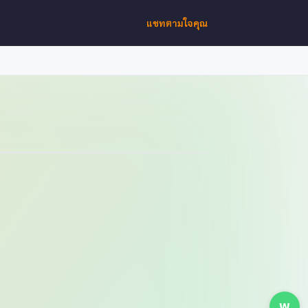
แชทตามใจคุณ
W