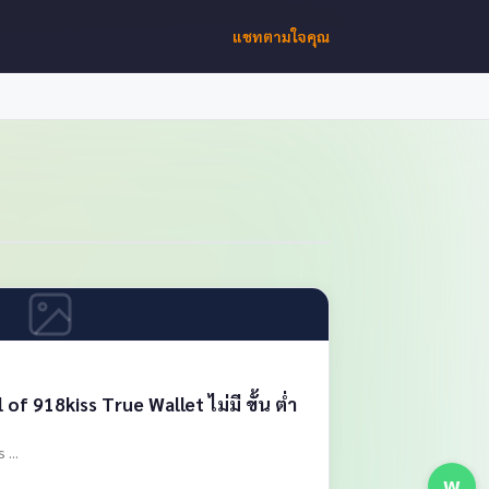
แชทตามใจคุณ
f 918kiss True Wallet ไม่มี ขั้น ตํ่า
...
W