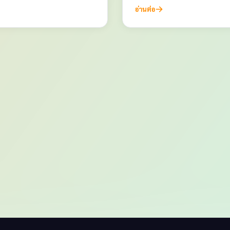
อ่านต่อ