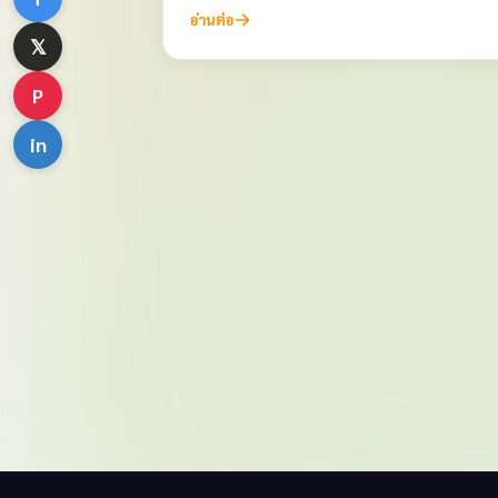
อ่านต่อ
𝕏
P
in