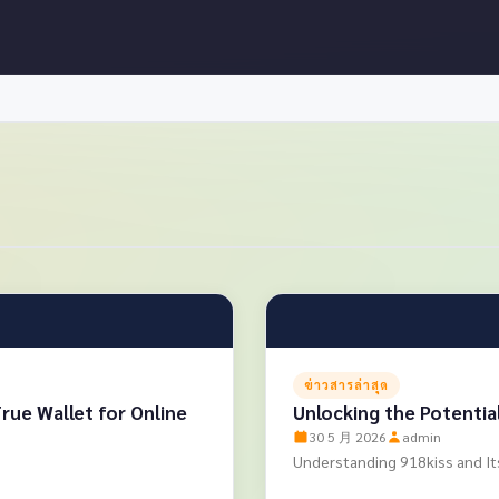
ข่าวสารล่าสุด
rue Wallet for Online
Unlocking the Potential o
30 5 月 2026
admin
Understanding 918kiss and Its 