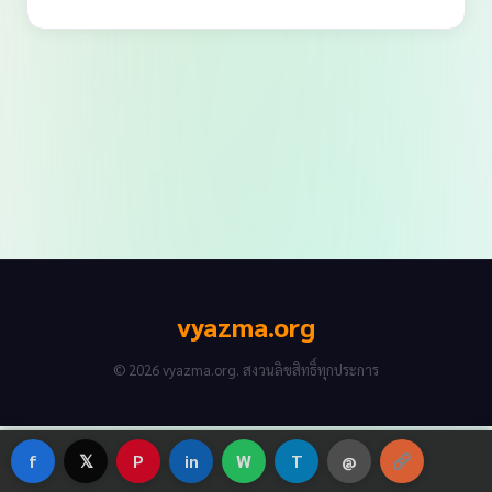
vyazma.org
© 2026 vyazma.org. สงวนลิขสิทธิ์ทุกประการ
f
𝕏
P
in
W
T
@