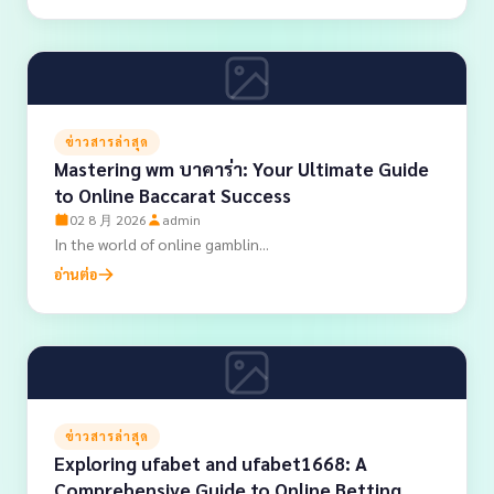
ข่าวสารล่าสุด
Mastering wm บาคาร่า: Your Ultimate Guide
to Online Baccarat Success
02 8 月 2026
admin
In the world of online gamblin...
อ่านต่อ
ข่าวสารล่าสุด
Exploring ufabet and ufabet1668: A
Comprehensive Guide to Online Betting