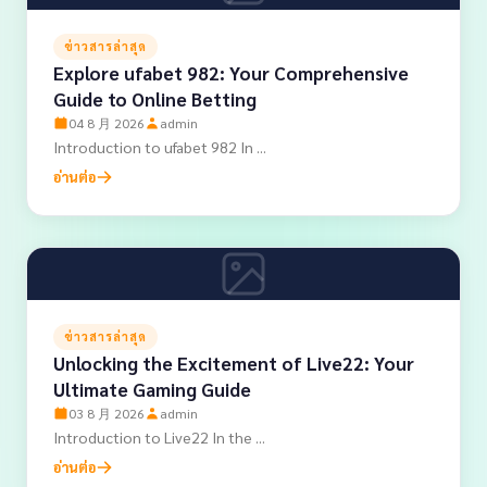
ข่าวสารล่าสุด
Explore ufabet 982: Your Comprehensive
Guide to Online Betting
04 8 月 2026
admin
Introduction to ufabet 982 In ...
อ่านต่อ
ข่าวสารล่าสุด
Unlocking the Excitement of Live22: Your
Ultimate Gaming Guide
03 8 月 2026
admin
Introduction to Live22 In the ...
อ่านต่อ