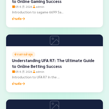
to Online Gaming Success
05 8 月 2026
admin
Introduction to sagame 6699 Sa...
อ่านต่อ
ข่าวสารล่าสุด
Understanding UFA R7: The Ultimate Guide
to Online Betting Success
05 8 月 2026
admin
Introduction to UFA R7 In the ...
อ่านต่อ